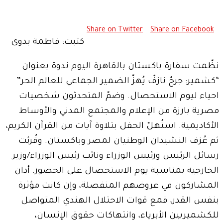
Share on Twitter
Share on Facebook
كتبت: فاطمة بدوى
نظّمت سفارة باكستان بالقاهرة اليوم ندوة بعنوان
“كشمير: جرحٌ نازفٌ يُهزّ الضمير الجماعي للعالم الحر”
احياء ليوم الاستحصال. وضمّ المتحدثون شخصيات
مصرية بارزة من الإعلام والمجتمع المدني والأوساط
الأكاديمية. استُهلّ الحفل بتلاوة آيات من القرآن الكريم،
ثم عُزف النشيدان الوطنيان لمصر وباكستان. وقُرئت
رسائل الرئيس ورئيس الوزراء ونائب رئيس الوزراء/وزير
الخارجية بمناسبة يوم الاستحصال على الحضور. أدان
المشاركون في عروضهم المنفصلة، وإن كانت مؤثرة
بنفس القدر، قمع قوات الاحتلال الهندي المتواصل
للكشميريين الأبرياء، وانتهاكات حقوق الإنسان،