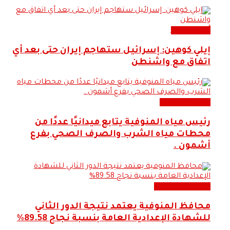
أحدث الاخبار
إيلي كوهين: إسرائيل ستهاجم إيران حتى بعد أي
اتفاق مع واشنطن
محليات وتنمية
رئيس مياه المنوفية يتابع ميدانيًا عددًا من
محطات مياه الشرب والصرف الصحي بفرع
أشمون .
اخبار المحافظات
محافظ المنوفية يعتمد نتيجة الدور الثاني
للشهادة الإعدادية العامة بنسبة نجاح 89.58%