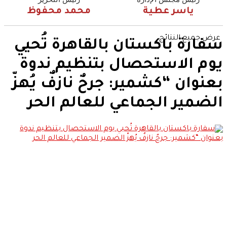
ياسر عطية
محمد محفوظ
عرض جميع النتائج
سفارة باكستان بالقاهرة تُحيي
يوم الاستحصال بتنظيم ندوة
بعنوان “كشمير: جرحٌ نازفٌ يُهزّ
الضمير الجماعي للعالم الحر