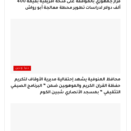
قرار جمهوري بالموافقة على منحة أفريقية بقيمة 400
ألف دولار لدراسات تطوير محطة معالجة أبو رواش
دنيا ودين
محافظ المنوفية يشهد إحتفالية مديرية الأوقاف لتكريم
حفظة القران الكريم والموهوبين ضمن ” البرنامج الصيفي
التثقيفي ” بمسجد الأنصاري شبين الكوم