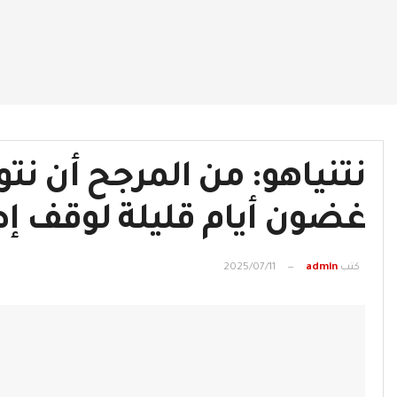
نتنياهو: من المرجح أن نت
غضون أيام قليلة لوقف إطل
كتب
admin
2025/07/11