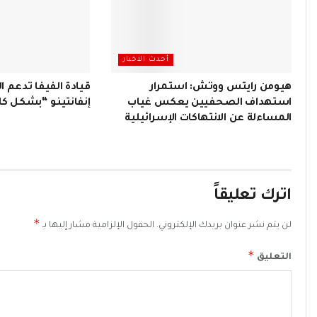
أحدث الاخبار
هيومن رايتس ووتش: استمرار
قيادة الفيفا تدعم ا
استهداف الصحفيين يعكس غياب
إنفانتينو “بشكل ك
المساءلة عن الانتهاكات الإسرائيلية
اترك تعليقاً
*
لن يتم نشر عنوان بريدك الإلكتروني.
الحقول الإلزامية مشار إليها بـ
*
التعليق