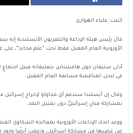
كتبت: علياء الهوارى
قال رئيس هيئة الإذاعة والتلفزيون الأيسلندية إنه ين
الأوروبية العام المقبل فقط تحت “علم محايد”، على غر
أدلى ستيفان جون هافشتاين بتعليقاته قبيل اجتماعٍ لدو
في لندن، لمناقشة مسابقة العام المقبل.
وقال إن أيسلندا ستدعم أي محاولةٍ لإخراج إسرائيل
بمشاركة فنانٍ إسرائيليٍّ دون تمثيل البلاد.
ووعد اتحاد الإذاعات الأوروبية بمعالجة الشكاوى الم
عن غضبها من مشاركة إسرائيل، وزعمت أيضًا وجود م