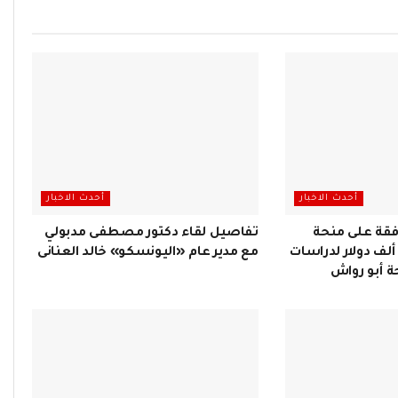
أحدث الاخبار
أحدث الاخبار
فقة على منحة
تفاصيل لقاء دكتور مصطفى مدبولي
فريقية بقيمة 400 ألف دولار لدراسات
مع مدير عام «اليونسكو» خالد العنانى
 أبو رواش