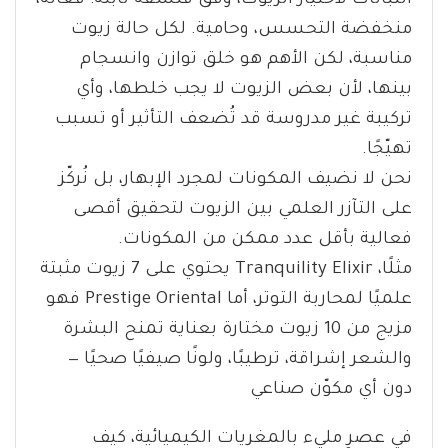
النباتات لاختيار الزيوت، وفق فلسفة ثابتة: فعّالة،
منخفضة التحسس، وحامية. لكل حالة زيوت
مناسبة، لكن الأهم هو خلق توازن وانسجام
بينها، لأن بعض الزيوت لا يجب خلطها، وأي
تركيبة غير مدروسة قد تُضعف التأثير أو تسبب
تهيّجًا.
نحن لا نضيف المكونات لمجرد الإبهار، بل نُركّز
على التآزر العلمي بين الزيوت لتحقيق أقصى
فعالية بأقل عدد ممكن من المكونات.
مثلًا، Tranquility Elixir يحتوي على 7 زيوت مثبتة
علميًا لمحاربة التوتر، أما Prestige Oriental فهو
مزيج من 10 زيوت مختارة بعناية تمنح البشرة
والشعر إشراقة، ترطيبًا، ولونًا صيفيًا صحيًا —
دون أي مكوّن صناعي
في عصرٍ مليء بالمغريات الكيميائية، كيف