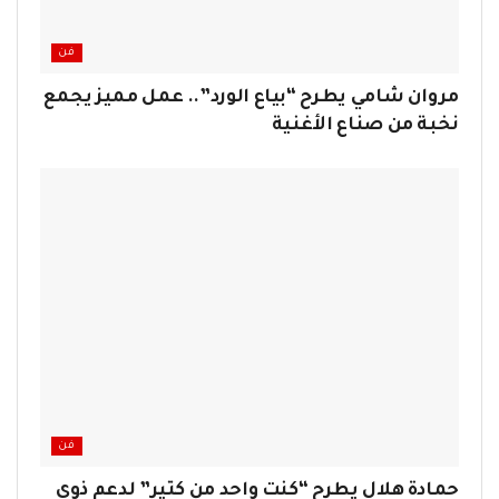
فن
مروان شامي يطرح “بياع الورد”.. عمل مميز يجمع
نخبة من صناع الأغنية
فن
حمادة هلال يطرح “كنت واحد من كتير” لدعم ذوي