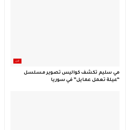
فن
مي سليم تكشف كواليس تصوير مسلسل
“عيلة تعمل عمايل” في سوريا