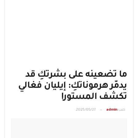
ما تضعينه على بشرتكِ قد
يدمّر هرموناتكِ: إيليان فغالي
تكشف المستور!
كتب
admin
2025/05/27