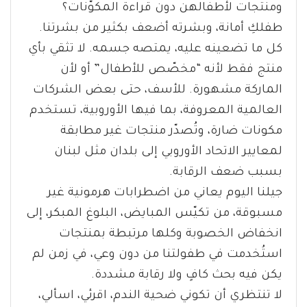
ومنتجات لأطفالهن دون قراءة المكوّنات؟
طفلكِ أمانة، وبشرته أضعف بكثير من بشرتنا.
كل ما تضعينه عليه، يمتصه جسمه. لا تثقي بأي
منتج فقط لأنه “مخصّص للأطفال” أو لأن
الماركة مشهورة. للأسف، حتى بعض الشركات
العالمية المعروفة، بما فيها الأوروبية، تستخدم
مكونات ضارة، وتُصدّر منتجات غير مطابقة
لمعايير الاتحاد الأوروبي إلى بلدان مثل لبنان
بسبب ضعف الرقابة.
جيلنا اليوم يعاني من اضطرابات هرمونية غير
مسبوقة، من تكيّس المبايض، البلوغ المبكر، إلى
انخفاض الخصوبة وكلها مرتبطة بمنتجات
استُخدمت في طفولتنا من دون وعي، في زمن لم
يكن فيه بحث كافٍ ولا رقابة مشددة.
لا تنتظري أن تكوني ضحية الندم، اقرئي، اسألي،