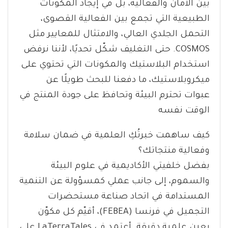
بين الأمان والفعالية، بل في إيجاد المكونات
الطبيعية التي تجمع بين الفعالية القصوى،
التحمل الجلدي العالي، والامتثال للمعايير مثل
COSMOS. حتى التغليف شكّل تحديًا، لأننا نرفض
استخدام البلاستيك والمكونات التي تحتوي على
ميكروبلاستيك، ما دفعنا للبحث طويلًا عن
عبوات تحترم البيئة وتحافظ على جودة المنتج في
الوقت نفسه
كيف ساهمت خبرتُكِ العلمية في ضمان سلامة
وفعالية منتجاتك؟
بفضل خلفيتي الأكاديمية في علوم البيئة
والسموم، إلى جانب عملي كمسؤولة عن التنمية
المستدامة في اتحاد صناعة مستحضرات
التجميل في فرنسا (FEBEA)، أقيّم كل مكوّن
بعين علمية دقيقة. أعتمد في LaTerraTales على