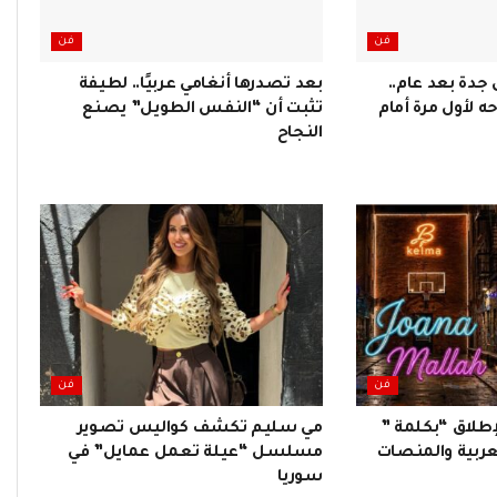
فن
فن
جدة بعد عام..
بعد تصدرها أنغامي عربيًا.. لطيفة
ه لأول مرة أمام
تثبت أن “النفس الطويل” يصنع
النجاح
فن
فن
إطلاق “بكلمة ”
مي سليم تكشف كواليس تصوير
لعربية والمنصات
مسلسل “عيلة تعمل عمايل” في
سوريا