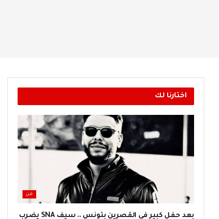
اختارنا لك
فن
بعد حفل كبير في القصرين بتونس .. سيف SNA يضرب