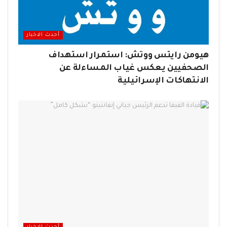
أحدث الاخبار
هيومن رايتس ووتش: استمرار استهداف
الصحفيين يعكس غياب المساءلة عن
الانتهاكات الإسرائيلية