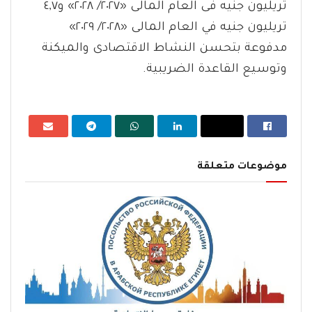
تريليون جنيه فى العام المالى «٢٠٢٧/ ٢٠٢٨» و٤,٧
تريليون جنيه في العام المالى «٢٠٢٨/ ٢٠٢٩»
مدفوعة بتحسن النشاط الاقتصادى والميكنة
وتوسيع القاعدة الضريبية.
موضوعات متعلقة