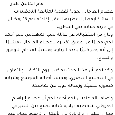
قام الكابتن طيار
عصام العرجاني بجولة تفقدية لمتابعة التحضيرات
النهائية لإفطار المطرية، المقرر إقامته يوم 15 رمضان
في عزبة حمادة بحي المطرية.
وكان في استقباله، عن عائلة نجم، المهندس نجم أحمد
نجم، معبرًا عن عميق تقديره لـ عصام العرجاني، مشيرًا
إلى أنه يعتز كثيرًا بهذه الزيارة، ومتمنيًا له دوام التوفيق
والنجاح.
وأكد نجم، أن هذا الحدث يعكس روح التكافل والتعاون
في المجتمع المصري، ويجسد أصالة المجتمع وشبابه
كصورة مضيئة ورسالة قوية عن تماسكه.
وأضاف المهندس نجم أحمد نجم أن عصام إبراهيم
العرجاني شخصية قيادية شابة تجمع بين التميز في
مجال الطيران والريادة في الأعمال، إذ يقود بنجاح عدة