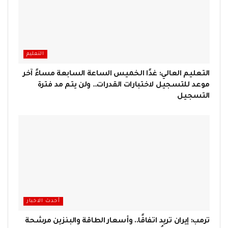
التعليم
التعليم العالي: غدًا الخميس الساعة السابعة مساءً آخر
موعد للتسجيل لاختبارات القدرات… ولن يتم مد فترة
التسجيل
أحدث الاخبار
ترمب: إيران تريد اتفاقًا.. وأسعار الطاقة والبنزين مرشحة