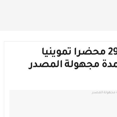
محافظ المنوفية: تحرير 293 محضرا تموينيا