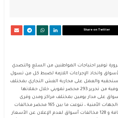
Share on Twitter
ضرورة توفير احتياجات المواطنين من السلع والتصدي
سواق واتخاذ الإجراءات اللازمة لضبط كل من تسول
ستحقيه والعمل على محاربة الغش التجاري بمختلف
أشكاله.تمكنت مديرية التموين والتجارة الداخلية بالمنوفية من تحرير 293 محضر تمويني خلال حملاتها
أسواق على مدار يومين بمختلف مراكز ومدن وقرى
المحافظة وذلك بالتعاون التام مع الوحدات المحلية والجهات الأمنية ، تنوعت ما بين 165 محضر مخالفات
للمخابز نقص وزن وغير مطابق للمواصفات وعدم نظافة و 128 مخالفات أسواق لعدم الإعلان عن الأسعار