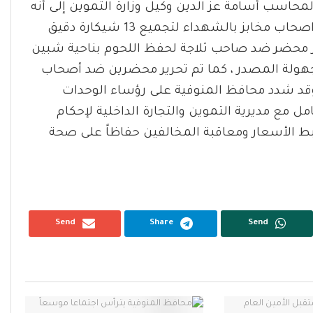
محاسب أسامة عز الدين وكيل وزارة التموين إلى أنه
من أبرز المحاضر التي تم تحريرها ، منها محضرين ضد اصحاب مخابز بالشهداء لتجميع 13 شيكارة دقيق
ير محضر ضد صاحب ثلاجة لحفظ اللحوم بناحية شبين
دات ومجهولة المصدر ، كما تم تحرير محضرين ضد أصحاب
ا وقد شدد محافظ المنوفية على رؤساء الوحدات
ل مع مديرية التموين والتجارة الداخلية لإحكام
بط الأسعار ومعاقبة المخالفين حفاظاً على صحة
Send
Share
Send