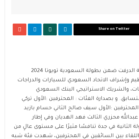
Share on Twitter
اختتمت امس الجمعة منافسات الجولة الثانية لبطولة الدرفت ضمن بطولة السعودية تويوتا 2024
ظيم وإشراف الاتحاد السعودي للسيارات والدراجات
ات، والشريك الاستراتيجي البنك السعودي
ستثمار، بالتعاون مع وزارة الرياضة و بمشاركة 47 متسابق. و بصدارة الفئات : المحترفين :الأول تركي
 المحترفين :الأول سيف صالح الثاني حسام بازيد
 عبدالله محزري الثالث فهد الهديان وفي إطار
ية تويوتا 2024، شهدت الجولة الثانية في جدة تنافسًا مثيرًا على مستوى عالٍ من
 اللقاء بين السائقين في المحترفين، شهدت فئة شبه