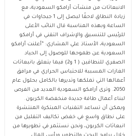
الانبعاثات من منشآت أرامكو السعودية، مع
زيادة النطاق لاحقًا ليصل إلى 1 جيجاوات في
الساعة.وبهذه المناسبة قال النائب الأعلى
للرئيس للتنسيق والإشراف التقني في أرامكو
السعودية، الأستاذ علي المشاري: “أعلنت أرامكو
السعودية عن طموحها للوصول إلى الحياد
الصفري للنطاقين ( 1 و2) فيما يتعلق بانبعاثات
الغازات المسببة للاحتباس الحراري في مرافق
أعمالها التي تملكها وتديرها بالكامل بحلول عام
2050. وترى أرامكو السعودية العديد من الفرص
لبناء أعمال طاقة جديدة منخفضة الكربون.
ويمكن أن تساعد التقنيات المبتكرة المنتشرة
على نطاق واسع في خفض تكاليف التقليل من
انبعاثات الكربون، ونحن نستثمر في تطويرها من
خلال برامج البحث والتطوير ورأس المال