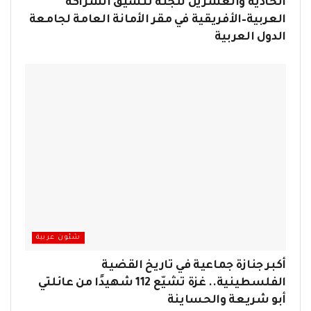
الحادية والعشرين للجنة تنسيق الشراكة
العربية–الأفريقية في مقر الأمانة العامة لجامعة
الدول العربية
شئون عربية
أكبر جنازة جماعية في تاريخ القضية
الفلسطينية.. غزة تشيّع 112 شهيدًا من عائلتي
أبو شريعة والحساينة