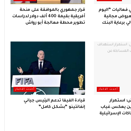
فعاليات “اليوم
قرار جمهوري بالموافقة على منحة
عروض مجانية
أفريقية بقيمة 400 ألف دولار لدراسات
ي برعاية البنك
تطوير محطة معالجة أبو رواش
أحدث الاخبار
أحدث الاخبار
: استمرار
قيادة الفيفا تدعم الرئيس جياني
ن يعكس غياب
إنفانتينو “بشكل كامل”
كات الإسرائيلية