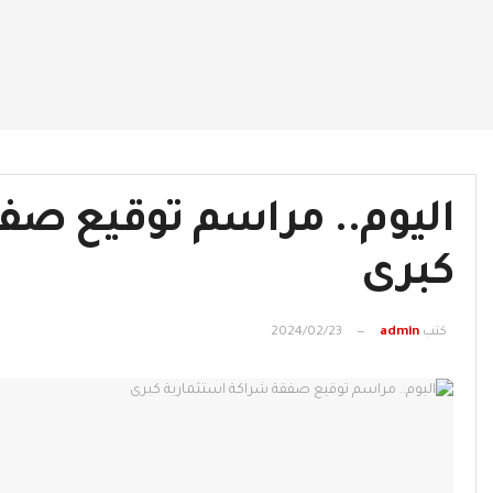
اليوم.. مراسم توقيع صف
كبرى
كتب
admin
2024/02/23