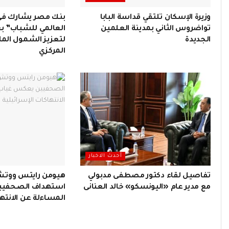
وزيرة الإسكان تلتقي قداسة البابا
بنك مصر يشارك في 
تواضروس الثاني بمدينة العلمين
العالمي للشباب” ب
الجديدة
لتعزيز الشمول المال
المركزي
أحدث الاخبار
تفاصيل لقاء دكتور مصطفى مدبولي
هيومن رايتس ووتش
مع مدير عام «اليونسكو» خالد العنانى
استهداف الصحفيي
المساءلة عن الانتها