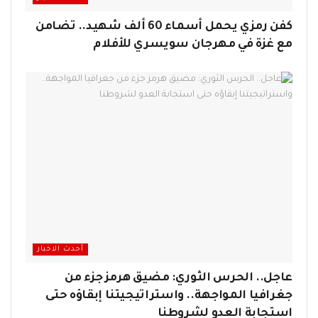
كفن رمزي يحمل أسماء 60 ألف شهيد.. تضامن
مع غزة في مهرجان سويسري للأفلام
أحدث الاخبار
عاجل.. الحرس الثوري: مضيق هرمز جزء من
جغرافيا المواجهة.. واستراتيجيتنا إبقاؤه حتى
استجابة العدو لشروطنا