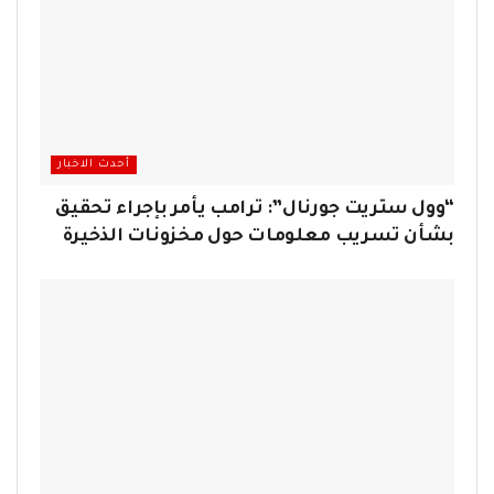
أحدث الاخبار
“وول ستريت جورنال”: ترامب يأمر بإجراء تحقيق
بشأن تسريب معلومات حول مخزونات الذخيرة