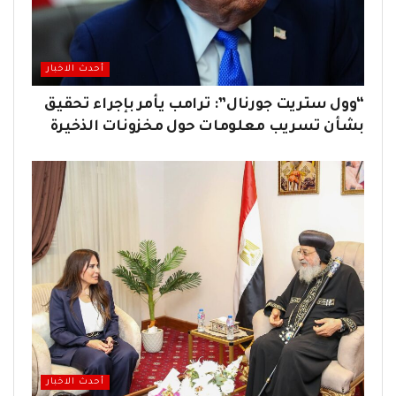
أحدث الاخبار
“وول ستريت جورنال”: ترامب يأمر بإجراء تحقيق
بشأن تسريب معلومات حول مخزونات الذخيرة
أحدث الاخبار