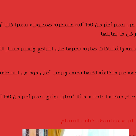
أعلن المتحدث العسكري باسم كتائب القسام أبو عبيدة، عن تدمير أكثر
كل ما يقابلها.
 عنيفة واشتباكات ضارية تجبرها على التراجع وتغيير مسار
 غير متكافئة لكنها تخيف وترعب أعتى قوة في المنطقة، مض
وأكمل
لبري
غزة
فلسطين
كتائب القسام