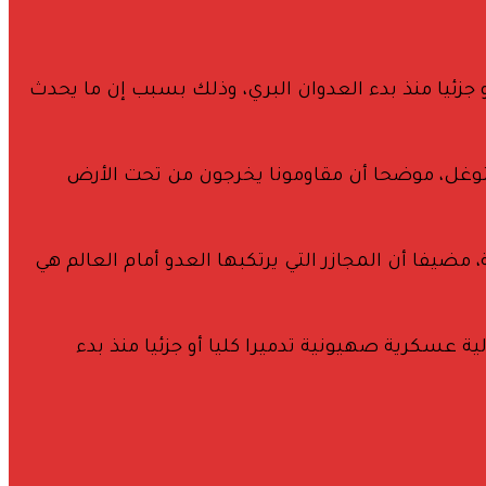
 من 160 آلية عسكرية صهيونية تدميرا كليا أو جزئيا منذ بدء العدوان البري، وذلك بسبب إن ما يحدث
 التوغل، موضحا أن مقاومونا يخرجون من تحت الأرض
يفا أن المجازر التي يرتكبها العدو أمام العالم هي
 أبو عبيده، أن الانتقام السهل والسريع يأتي لاسترضاء جبهته الداخلية، قائلا “نعلن توثيق تدمير أكثر من 160 آلية عسكرية صهيونية تدميرا كليا أو جزئيا منذ بدء