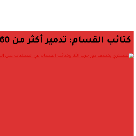
كتائب القسام: تدمير أكثر من 160 آلية عسكرية صهيونية منذ بدء العدوان البري