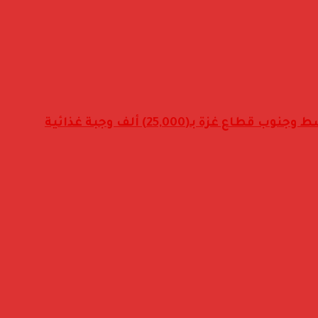
ة بـ(25,000) ألف وجبة غذائية