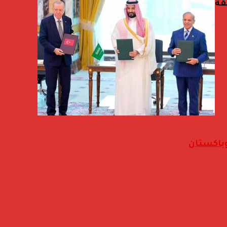
قة
وباكستان