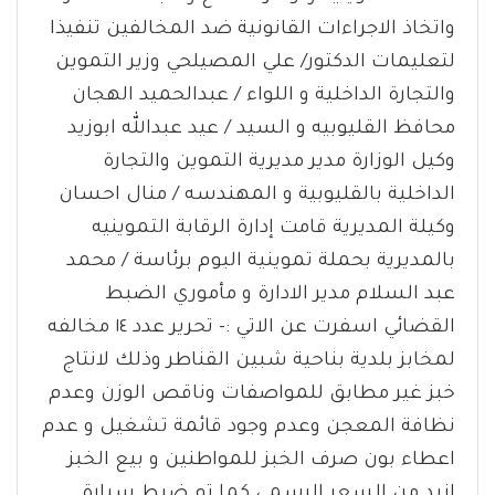
واتخاذ الاجراءات القانونية ضد المخالفين تنفيذا
لتعليمات الدكتور/ علي المصيلحي وزير التموين
والتجارة الداخلية و اللواء / عبدالحميد الهجان
محافظ القليوبيه و السيد / عيد عبدالله ابوزيد
وكيل الوزارة مدير مديرية التموين والتجارة
الداخلية بالقليوبية و المهندسه / منال احسان
وكيلة المديرية قامت إدارة الرقابة التموينيه
بالمديرية بحملة تموينية البوم برئاسة / محمد
عبد السلام مدير الادارة و مأموري الضبط
القضائي اسفرت عن الاتي :- تحرير عدد ١٤ مخالفه
لمخابز بلدية بناحية شبين القناطر وذلك لانتاج
خبز غير مطابق للمواصفات وناقص الوزن وعدم
نظافة المعجن وعدم وجود قائمة تشغيل و عدم
اعطاء بون صرف الخبز للمواطنين و بيع الخبز
ازيد من السعر الرسمي كما تم ضبط سيارة