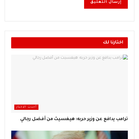
اختارنا لك
أحدث الاخبار
ترامب يدافع عن وزير حربه: هيغسيث من أفضل رجالي