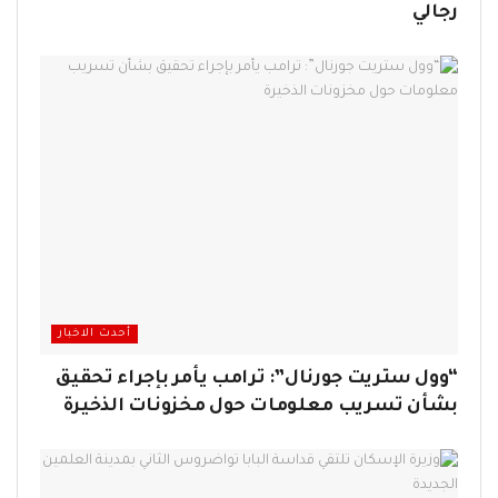
رجالي
أحدث الاخبار
“وول ستريت جورنال”: ترامب يأمر بإجراء تحقيق
بشأن تسريب معلومات حول مخزونات الذخيرة