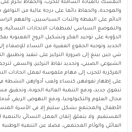
التمسك بالقيادة الشاملة للحزب، والحفاظ بحزم على 
والموحدة، والحفاظ دائما على درجة عالية من التوافق 
الدائم على اليقظة والثبات السياسيين، والفهم الراس
والتموضع السياسي لمنظمات الاتحادات النسائية، وتعز
الدؤوبة على توحيد الفكر وتشكيل الروح المعنوية بف
الجديد وتوجيه الجموع الغفيرة من النساء للإصغاء إلى
الشيوعي الصيني، وتحديد نقاط التركيز، والسعي لترجمة
المركزية للحزب إلى مهام ملموسة لعمل اتحادات الن
على إظهار تفوقهن كنساء ولعب أدوارهن النشطة في 
تنموي جديد، ودفع التنمية العالية الجودة، وتحقيق م
مجال العلوم والتكنولوجيا، ودفع النهوض الريفي قُدم
الأطفال والمجتمع بشكل سليم إلا في الأسرة المنسجمة
المستقيم. ولا يتعلق إتقان العمل النسائي بالتنمية 
العائلي والوئام المجتمعي، فضلا عن التنمية الوطني