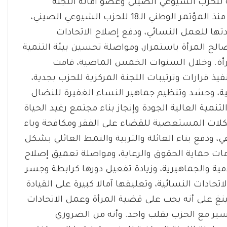
 للحزب الشيوعي الصيني وعضو أمانة اللجنة
المركزية للحزب. أشار شي جين بينغ في البداية إلى أنه منذ المؤتمر الوطني الـ18 للحزب الشيوعي الصيني،
تها للعمل النسائي، ودفع إصلاح الاتحادات
لح المرأة باستمرار، ومواصلة تحسين بيئة التنمية
لمرأة. وخلال السنوات الخمس الماضية، قامت
ذ قرارات وترتيبات اللجنة المركزية للحزب بجدية،
الية، وحشد وتنظيم جماهير النساء الغفيرة للنضال
مية العالية الجودة وإنجاز بناء مجتمع رغيد الحياة
لات المستعصية للقضاء على الفقر ومكافحة وباء
لريفي، ودفع بناء العائلة والتربية والنمط العائلي بشكل
ات حماية الحقوق والرعاية، ومواصلة تعميق إصلاح
مية والجماهيرية، وزيادة تفعيل دورها كرابطة وجسر.
حادات النسائية، وتعليقها آمالا كبيرة على القيادة
نغ على أنه يجب على قضية المرأة وعمل الاتحادات
لسير مع الحزب بقلب واحد. وأنه من الضروري