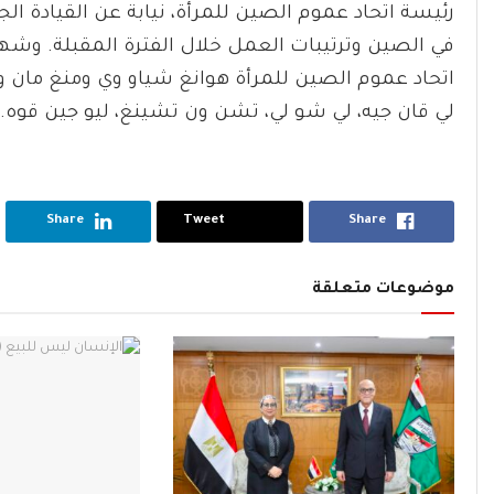
في الصين وترتيبات العمل خلال الفترة المقبلة. وشهد
اتحاد عموم الصين للمرأة هوانغ شياو وي ومنغ مان وو
لي قان جيه، لي شو لي، تشن ون تشينغ، ليو جين قوه.
Share
Tweet
Share
موضوعات متعلقة