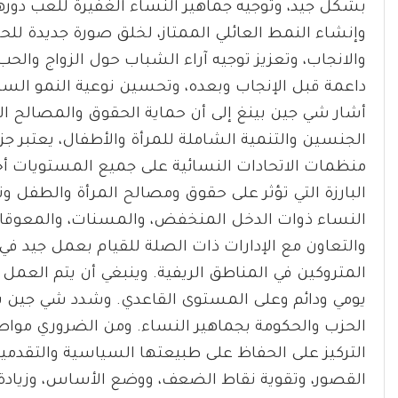
بشكل جيد، وتوجيه جماهير النساء الغفيرة للعب دورهن
وإنشاء النمط العائلي الممتاز، لخلق صورة جديدة للحض
والانجاب، وتعزيز توجيه آراء الشباب حول الزواج وال
داعمة قبل الإنجاب وبعده، وتحسين نوعية النمو ال
أشار شي جين بينغ إلى أن حماية الحقوق والمصالح ال
الجنسين والتنمية الشاملة للمرأة والأطفال، يعتبر ج
منظمات الاتحادات النسائية على جميع المستويات أخ
البارزة التي تؤثر على حقوق ومصالح المرأة والطفل و
النساء ذوات الدخل المنخفض، والمسنات، والمعوقات
والتعاون مع الإدارات ذات الصلة للقيام بعمل جيد في
المتروكين في المناطق الريفية. وينبغي أن يتم العم
يومي ودائم وعلى المستوى القاعدي. وشدد شي جين بينغ
الحزب والحكومة بجماهير النساء. ومن الضروري مواص
التركيز على الحفاظ على طبيعتها السياسية والتقدمية 
القصور، وتقوية نقاط الضعف، ووضع الأساس، وزيادة ا