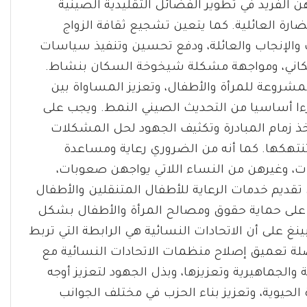
 الفريد في تطوير الفضائل التقليدية الصينية
ارة العائلية. كما يتعين تشجيع ثقافة الزواج
حب والإنجاب والعائلة، ودفع تحسين وتنفيذ سياسات
سكاني، ومواجهة مشكلة شيخوخة السكان بنشاط.
مشروعة للمرأة والأطفال، وتعزيز المساواة بين
زءا أساسيا من التحديث الصيني النمط. ويجب على
ذ زمام المبادرة وتكثيف الجهود لحل المشكلات
تنتهكها. كما أنه من الضروري رعاية ومساعدة
، وغيرهن من النساء اللاتي يواجهن صعوبات،
 تقديم خدمات الرعاية للأطفال المتنقلين والأطفال
ل على حماية حقوق ومصالح المرأة والأطفال بشكل
 على أن الاتحادات النسائية هي الرابطة التي تربط
لة تعميق إصلاح منظمات الاتحادات النسائية مع
والجماهيرية وتعزيزها، وبذل الجهود لتعزيز أوجه
لحيوية، وتعزيز بناء الحزب في مختلف الجوانب