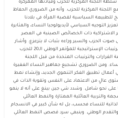
سلطة اللجنة المركزية للحزب وقيادتها الممركزة
مع اللجنة المركزية للحزب. وأنه من الضروري الحفاظ
خ للطبيعة السياسية لقضية المرأة في بلادنا
يز التوجيه السياسي لأيديولوجيا النساء، والمثابرة
كر الاشتراكية ذات الخصائص الصينية في العصر
 صوت الحزب والسير وراءه بثبات لا يتزعزع. وأشار
شي جين بينغ إلى ضرورة التركيز على تنفيذ وتطبيق الترتيبات الإستراتيجية للمؤتمر الوطني الـ20 للحزب
 القرارات والترتيبات المتخذة من قبل اللجنة
ساء. ومن الضروري تشجيع جماهير النساء الغفيرة
أعمال تطبيق الفكر التنموي الجديد، وإنشاء نمط
ستوى عالٍ من الاعتماد على النفس وتقوية الذات في
ا على نحو شامل. وشدد شي جين بينغ على أنه لا ينمو
 والتربية العائلية الممتازة والنمط العائلي
الذاتية للنساء فحسب، بل له شأن كبير في الانسجام
ة والتقدم الوطني. وينبغي سرد قصص النمط العائلي