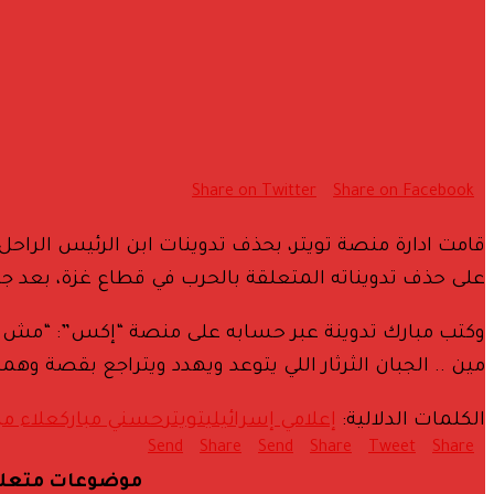
Share on Twitter
Share on Facebook
قامت ادارة منصة تويتر، بحذف تدوينات ابن الرئيس الرا
على حذف تدويناته المتعلقة بالحرب في قطاع غزة، بعد ج
وكتب مبارك تدوينة عبر حسابه على منصة “إكس”: “مش عي
مين .. الجبان الثرثار اللي يتوعد ويهدد ويتراجع بقصة و
الكلمات الدلالية:
إعلامي إسرائيلي
تويتر
حسني مبارك
علاء مب
Send
Share
Send
Share
Tweet
Share
موضوعات متعل