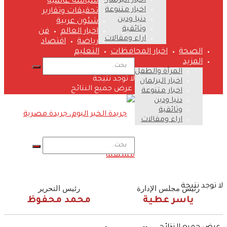
اخبار البرلمان
سياسة عالمية
اخبار متنوعة
تحقيقات وتقارير
دنيا ودين
شئون عربية
وثائقية
اخبار العالم
فن
اراء ومقالات
رياضة
اقتصاد
الصحة
اخبار المحافظات
التعليم
المزيد
المرأة والطفل
لا توجد نتيجة
اخبار البرلمان
عرض جميع النتائج
اخبار متنوعة
دنيا ودين
وثائقية
اراء ومقالات
لا توجد نتيجة
رئيس مجلس الإدارة
رئيس التحرير
ياسر عطية
محمد محفوظ