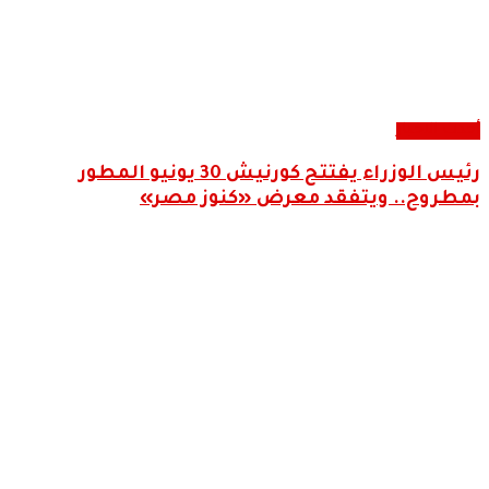
أحدث الاخبار
رئيس الوزراء يفتتح كورنيش 30 يونيو المطور
بمطروح.. ويتفقد معرض «كنوز مصر»