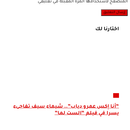
المتصفح لاستخدامها المرة المقبلة في تعليقي.
اختارنا لك
فن
“أنا إكس عمرو دياب”.. شيماء سيف تفاجىء
يسرا في فيلم “الست لما”