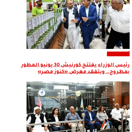
أحدث الاخبار
رئيس الوزراء يفتتح كورنيش 30 يونيو المطور
بمطروح.. ويتفقد معرض «كنوز مصر»