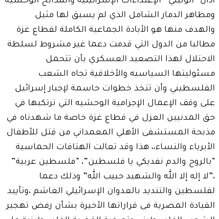
أدان “الوليلي” الإعتداءات الإسرائيلية والمذابح الوحشيه
ومظاهر الدمار الشامل الذي لم يسبق لها مثيل
والهدف منها هو الأبادة الجماعية الكاملة لقطاع غزة
مطالبا من الدول التي قدمت دعما غير مشروط لسلطة
الاحتلال لهذا التصعيد العسكري بأن تتحمل
مسئوليتها السياسيه والأخلاقية تجاه الشعب
الفلسطيني وأن تتخذ خطوات حاسمة لإجبار إسرائيل
على وقف الإعمال الإجرامية الوحشيه التي ترتكبها في
حق المدنيين العزل في قطاع غزة خاصة ما شهدناه في
مذبحة المستشفى الأهلي المعمداني من قتل للأطفال
الأبرياء والنساء،، هذا وقد تعالت الهتافات الحماسية
“بالروح والدم نفديكي يا فلسطين”، “فلسطين عربية”
،”لا إله إلا الله والشهيد حبيب الله” وذلك دعما
لفلسطين والتنديد بالعدوان الإسرائيلي الغاشم ،وتأييد
القيادة المصرية فى قراراتها الأخيرة بشأن رفض تهجير