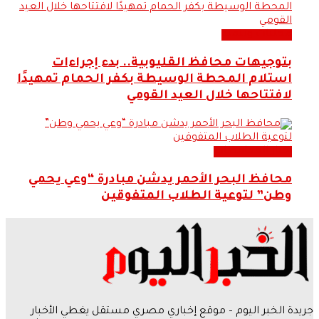
محليات وتنمية
بتوجيهات محافظ القليوبية.. بدء إجراءات
استلام المحطة الوسيطة بكفر الحمام تمهيدًا
لافتتاحها خلال العيد القومي
اخبار المحافظات
محافظ البحر الأحمر يدشن مبادرة “وعي يحمي
وطن” لتوعية الطلاب المتفوقين
جريدة الخبر اليوم – موقع إخباري مصري مستقل يغطي الأخبار