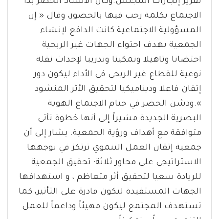
تقرير إنجازات المجلس.وكان الأستاذ الخضر بدأ
الاجتماع بكلمة رحب فيها بالحضور، وقال « إن
المسؤولية الاجتماعية كانت الدافع لإنشاء
الجمعية بهدف احتواء الجهات غير الربحية
احتضانا وتاهيلا وتمكينا وتدريبا لإحداث نقلة
نوعية للقطاع غير الربحي في الأداء ليكون دور
إتقان فاعلا وديناميكيا لتحقيق الأثر المنشود
».ودشن الخضر في ختام الاجتماع الهوية
البصرية الجديدة مشيراً إلى أنها خطوة تأتي
متوافقة مع أهداف ورؤية الجمعية. يشار إلى أن
جمعية إتقان العمل التنموي ترتكز في توجهها
الاستراتيجي على محاور ثلاثة: تحقيق الجمعية
للريادة سعيا لتحقيق أثر متعاظم ، و استهدافها
الجهات المستفيدة لتكون قادرة على التأثير، كما
تستهدف المجتمع ليكون مهيئاً وداعماً للعمل