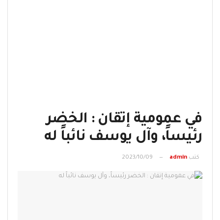
في عمومية إتقان : الخضر
رئيساً، وآل يوسف نائباً له
كتب
admin
2023/10/09