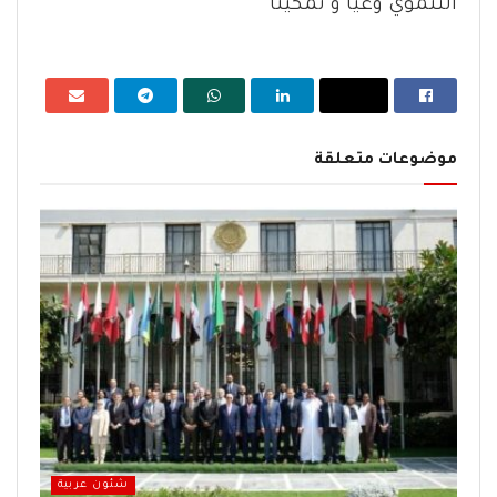
التنموي وعياً و تمكيناً
موضوعات متعلقة
شئون عربية