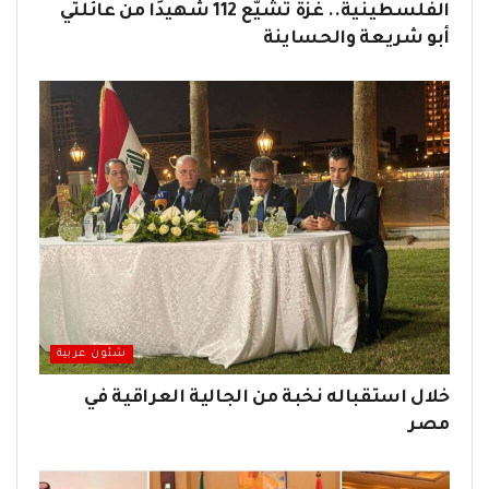
الفلسطينية.. غزة تشيّع 112 شهيدًا من عائلتي
أبو شريعة والحساينة
شئون عربية
خلال استقباله نخبة من الجالية العراقية في
مصر