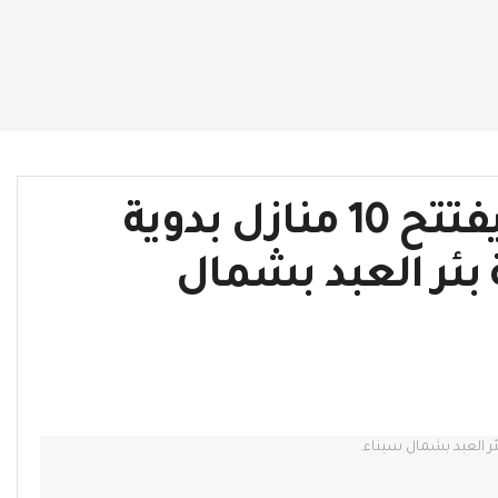
بالصور….محافظ الاقليم يفتتح 10 منازل بدوية
 بئر العبد بشمال