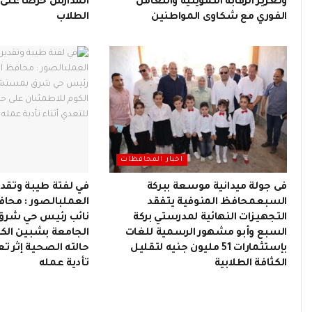
وتعزيز الرقابة التموينية والتعامل
المدارس حرصاً على 
الفوري مع شكاوى المواطنين
الطلاب
اخبار المحافظات
فى جولة ميدانية موسعة ببركة
في لفتة طيبة وتقدير
السبعمحافظ المنوفية يتفقد
العملبالصور : محاف
التجهيزات النهائية لمدرستي بركة
نائب رئيس حي شر
السبع وأبو مشهور الرسمية للغات
الجامعة بشبين الك
بإستثمارات 51 مليون جنيه لتقليل
حالته الصحية إثر ت
الكثافة الطلابية
تأدية عمله