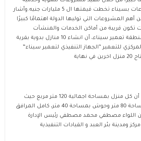
ا كبيرًا من خلال تنفيذ مشروعات تنموية وخدمية
كبيرة في شتي القطاعات لافتًا إلي أنه تم تنفيذ مشروعات بسيناء تخطت قيمتها ال 5 مليارات جنيه.وأشار
أهم المشروعات التي توليها الدولة اهتمامًا كبيرًا
ات تكون قريبة من أماكن الخدمات والمنشآت
الحكومية.وقال المهندس ناجي إبراهيم محمد رئيس منطقة تعمير سيناء، أن انشاء 10 منازل بدوية بقرية
 خطة الجهاز المركزي للتعمير “الجهاز التنفيذي لتعمير سيناء”
شهر أكتوبر الجاري.أضاف رئيس منطقة تعمير سيناء أن كل منزل بمساحة اجمالية 120 متر مربع حيث
يتكون من غرفتين وصالة ومضيفة ومطبخ وحمام بمساحة 80 متر وحوش بمساحة 40 متر، كامل المرافق
من اللواء مصطفي محمد مصطفي رئيس الإدارة
 ومدينة بئر العبد و القيادات التنفيذية