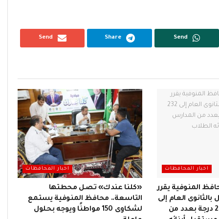
Send
Share
Send
اخبار المحافظات
اخبار المحافظات
فظ المنوفية يقرر
«كلنا عندك» تصل محطتها
 بالثانوى العام إلى
التاسعة.. محافظ المنوفية يستمع
232 درجة بدلاً من 236 درجة بعدد من
لشكاوى 150 مواطنًا ويوجه بحلول