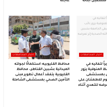
مستقبل أبنائه
عاجلة
اخبار المحافظات
اخبار المحافظات
اً لتفانيه في
محافظ القليوبيه: استكمالًا لجولته
ظ المنوفية يزور
الميدانية بشبين القناطر.. محافظ
ق بمستشفى
القليوبية يتفقد أعمال تطوير مبنى
وم للاطمئنان على
التأمين الصحي بمستشفى الشاملة
عرضه للتعدي أثناء