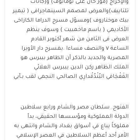
والإخراج (مؤر خان على تومانوف) و(جانات
تلتاييف)والعرض لمصمم السينماجرافى ( تيمير
بيك موختاروف )ومسؤل مسرح الدراما الكازاخى
الأكاديمي ( باسم ماخمبيت ) وسوف ينظم
العرض فى الثامن من شهر أكتوبر القادم
الساعة ٧ والنصف مساءا .بمسرح دار الأوبرا
المصرية والجديد بالذكر أن الظاهر بيبرس هو
الملك الظاهر ركن الدين بيبرس العلائي
القَفْجَاقي البُنْدُقْدارِي الصالحي النجمي لقب بـأبي
الفتوح. سلطان مصر والشام ورابع سلاطين
الدولة المملوكية ومؤسسها الحقيقي، بدأ
مملوكاً يباع في أسواق بغداد والشام وانتهى به
الأمر أحد أعظم السلاطين في العصر الإسلامي