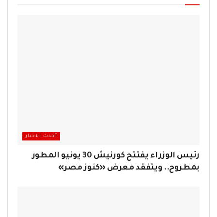
أحدث الاخبار
رئيس الوزراء يفتتح كورنيش 30 يونيو المطور
بمطروح.. ويتفقد معرض «كنوز مصر»