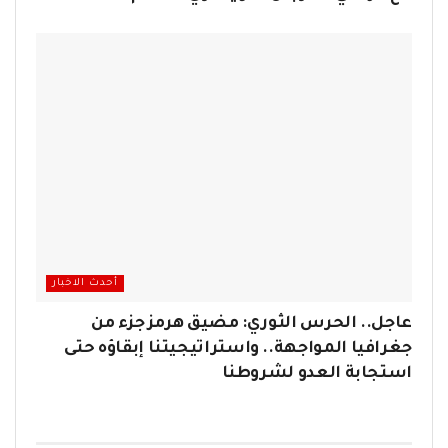
أحدث الاخبار
عاجل.. الحرس الثوري: مضيق هرمز جزء من
جغرافيا المواجهة.. واستراتيجيتنا إبقاؤه حتى
استجابة العدو لشروطنا