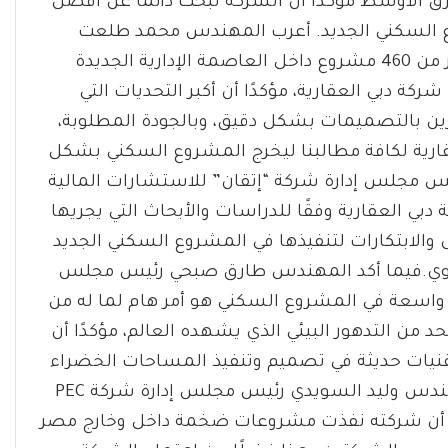
رق الأوسط مؤكدا أن الشركة تبحث دائما عن أفضل
ع السكني الجديد. أعرب المهندس محمد طلعت
الاستشاري الهندسي العام للمشروع، والذي نفذ أكثر من 460 مشروع داخل العاصمة الإدارية الجديدة
دبي العقارية، مؤكدًا أن أكبر التحديات التي
رين بالتصميمات بشكل دقيق، وبالجودة المطلوبة،
قارية لكافة مطالبنا ليخرج المشروع السكني بشكل
ئيس مجلس إدارة شركة “إتقان” للاستشارات المالية
دبي العقارية وفقًا للدراسات والأبحاث التي يجريها
والابتكارات لتنفيذها في المشروع السكني الجديد
قوي.فيما أكد المهندس طارق صبحي رئيس مجلس
حات خضراء واسعة في المشروع السكني هو أمر هام لما له من
من التدهور البيئي الذي يشهده العالم، مؤكدًا أن
قنيات حديثة في تصميم وتنفيذ المساحات الخضراء
التي تهدف للمحافظة على البيئة. الأمر ذاته أكده المهندس وليد السويدي رئيس مجلس إدارة شركة PEC
ًا أن شركته نفذت مشروعات ضخمة داخل وخارج مصر