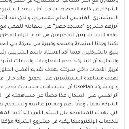
بالتعاون مع أكبر المكاتب الاستشارية في مصر والش
الشركاء في كافة التخصصات من أجل تنفيذ المشرو
أبرزهم مشروع “مسجد مصر” عن سعادته للعمل مع شركة 
تواجه الاستشاريين المحترفين هي عدم التزام المطو
لكننا وجدنا استجابة واسعة وكبيرة من شركة دبي الع
يليق بالشركتين. فيما أكد الاستاذ باسم الشربيني ر
والتجارية أن الشركة تقدم المعلومات والبيانات لشركة 
فريق الأبحاث داخل شركته بهدف تقديم أفضل الحلول 
بهدف مساعدة المستثمرين على تحقيق عائد مالي 
إدارة شركة OkoPlan أن استخدامات مسا
أثر نفسي على السكان هذا فضلًا عن مساهمته في الحد 
الشركة تعمل وفقًا نظم ومعايير عالمية وتستخدم ت
للخدمات الإلكتروميكانيكية في مشروع الشركة مؤكد