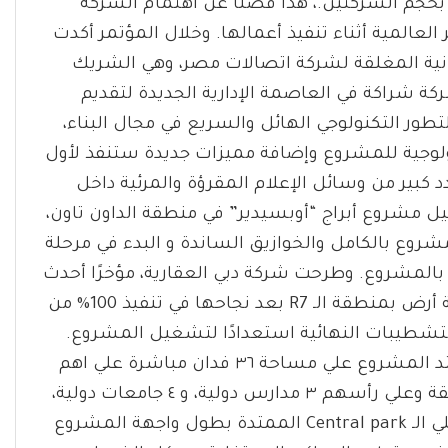
بحجم الشركتين.، هذا فضلًا عن اهتمام الشركة
العالمية أثناء تنفيذ أعمالها. وخلال المؤتمر أكدت
انية المغلقة لشركة اتصالات مصر، وهي الشريك
كة شراكة في العاصمة الإدارية الجديدة لتقديم
طور التكنولوجي الهائل والسريع في مجال البناء،
ولوجية للمشروع وإضافة مميزات جديدة ستنفذ لأول
كبير من وسائل الإعلام المقرؤة والمرئية داخل
صيل مشروع أبراج “أوبسيدير” في منطقة الداون تاون،
وع بالكامل والخوازيق الساندة و البدء في مرحلة
بالمشروع. وطرحت شركة دبي العقارية، مؤخرًا أحدث
مشاريعها في العاصمة الإدراية الجديدة في أخر قطعة أرض بمنطقة الـ R7 بعد نجاحها في تنفيذ 100% من
لتشطيبات النهائية استعدادًا لتشغيل المشروع.
ويقع المشروع الجديد علي أعلي ربوة في R7 ، حيث يمتد المشروع علي مساحة ٣٦ فدان مباشرة علي اهم
الطرق الرئيسية، وبجانب كل الخدمات الحيوية بالمنطقة وعلي رأسهم ٣ مدارس دولية، و ٤ جامعات دولية،
ومركز طبي، وأندية رياضية. ويطل المشروع مباشرة علي الـ Central park الممتدة بطول واجهة المشروع