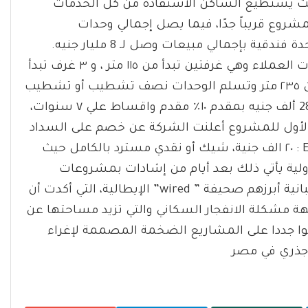
يث يستطيع الساكن الاستفادة من كل الخدمات
شروع قريباً جدًا، فيما يصل إجمالي وحدات
المشروع 2000 وحدة سكنية، 500 وحدة تجارية، 100 وحدة فندقية بإجمالي مبيعات وصل لـ 8 مليار جنيه.
وتتنوع المساحات داخل المشروع لتوفير كافة احتياجات العملاء وهي غرفتين تبدأ من ١١٥ متر ، و ٣ غرف تبدأ
من ١٤٥ متر ، و ٤ غرف تبدأ من ١٩٥ متر، ودوبلكس يبدأ من ٢٣٥ متر وتسلم الوحدات نصف تشطيب أو تشطيب
كامل بالتكييفات ويتراوح سعر المتر ما بين 20 ألف و 28 ألف جنيه بمقدم ١٠٪؜ مقدم واقساط علي ٧ سنوات،
وبمناسبة الطرح الأول للمشروع أعلنت الشركة عن خصم على السداد
الفوري للوحدات بقيمة ٣٥٪؜ ، وقيمة الحجز المبدئي EOI : ٢٠ الف جنية، شيك أو نقدي مسترد بالكامل حيث
المقبل 7 أكتوبر. إشادات دولية يأتي ذلك بعد أيام من إشادات بمشروعات
العاصمة الإدارية الجديدة نشرتها صحف إيطالية وأسبانية أبرزهم صحيفة ” wired” الإيطالية، التي أكدت أن
جهة مشكلة الانفجار السكاني والتي تزيد مساحتها عن
ا جددا على المشاريع الضخمة المصممة لإغراء
 جذري في مصر