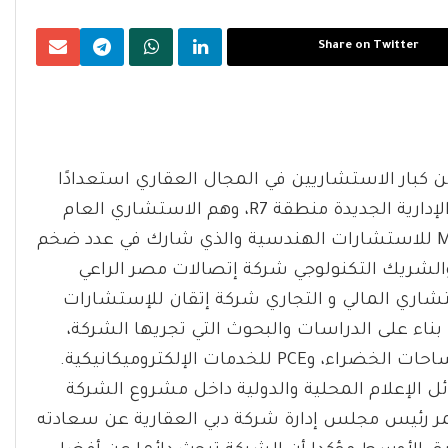
Share on Twitter
 كبار الاستشاريين في المجال العقاري استعدادًا
لإطلاق أحدث مشاريعها السكنية في قلب العاصمة الإدارية الجديدة منطقة R7، وهم الاستشاري العام
للمشروع محمد طلعت رئيس مجلس ادارة شركة MTA للاستشارات الهندسية والذي شارك في عدد ضخم
 والشريك التكنولوجي شركة إتصالات مصر الراعي
تشاري المالي و التجاري شركة إتقان للإستشارات
 بناء على الدراسات والبحوث التي تجريها الشركة،
وشركتي OkoPlan المتخصصة في اللاند سكيب والمساحات الخضراء، وPCE للخدمات الإلكتروميكانيكية.
 الإعلام المحلية والدولية داخل مشروع الشركة
المر رئيس مجلس إدارة شركة دبي العقارية عن سعادته