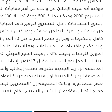
بالكامل هذا فضلا عن الخدمات الداخلية للمشروع ح
مؤكده أنه سيتم الإعلان عن واحدة من أهم مفاجأت الم
و٢٠٪؜ مقدم واقساط علي ٨ سنوات. 
يبدأ باب الحجز يوم السبت 
العاصمة الإدارية الجديدة أول مدينة ذكية عربية لموا
حجم سنغافورة. وقالت الصحيفة: إن “المصريين ليسو
جميع الأجيال، مؤكده أن الرئيس السيسي قام بتغيير