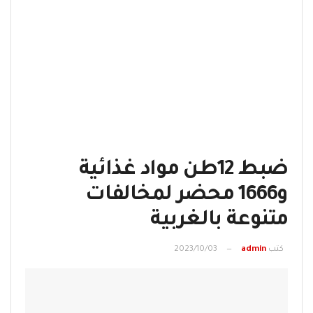
ضبط 12طن مواد غذائية
و1666 محضر لمخالفات
متنوعة بالغربية
كتب
admin
2023/10/03