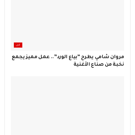
فن
مروان شامي يطرح “بياع الورد”.. عمل مميز يجمع
نخبة من صناع الأغنية