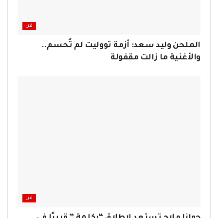
فن
الملحن وليد سعد: أزمة تووليت لم تُحسم..
والأغنية ما زالت مقفولة
فن
جوانا ملاح تستعد لإطلاق “بكلمة ” قريبًا في