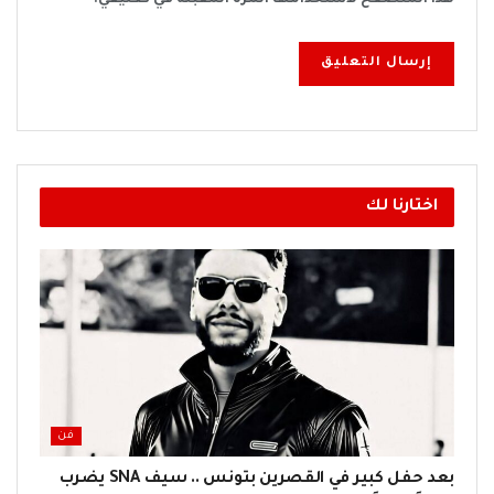
اختارنا لك
فن
بعد حفل كبير في القصرين بتونس .. سيف SNA يضرب