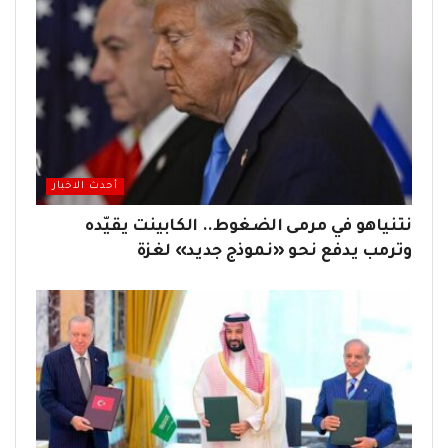
أحدث الاخبار
نتنياهو في مرمى الضغوط.. الكابينت يقيّده
وترمب يدفع نحو «نموذج جديد» لغزة