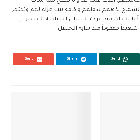
 جثامينهم، أكدت فيها ضرورة فضح ممارسات
 السماح لذويهم بدفنهم وإقامة بيت عزاء لهم.وتحتجز
لال 398 جثمان شهيد، منهم 140 شهيداً بالثلاجات منذ عودة الاحتلال لسياسة الاحتجاز في
Send
Share
Send