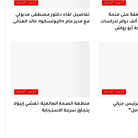
أحدث الاخبار
أحدث الاخبار
فقة على منحة
تفاصيل لقاء دكتور مصطفى مدبولي
فريقية بقيمة 400 ألف دولار لدراسات
مع مدير عام «اليونسكو» خالد العنانى
 أبو رواش
أحدث الاخبار
أحدث الاخبار
لرئيس جياني
منظمة الصحة العالمية: تفشي إيبولا
امل”
يتجاوز سرعة الاستجابة