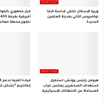
أحدث الاخبار
وزيرة الإسكان تلتقي قداسة البابا
قرار جمهوري بالموا
تواضروس الثاني بمدينة العلمين
أ
الجديدة
تطوير محطة معالجة
أحدث الاخبار
هيومن رايتس ووتش: استمرار
قيادة الفيفا تدعم ا
استهداف الصحفيين يعكس غياب
إنفانتينو “بشكل ك
المساءلة عن الانتهاكات الإسرائيلية