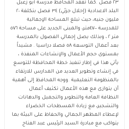
٢٣ فصل .كما تفقد المحافظ مدرسة أبو زعبل
البلد الاعدادية (إحلال جزئي) ٣٤ فصل بتكلفة ٢٠
مليون جنيه، حيث تبلغ المساحة الإجمالية
للمدرسة ٤٧٠٠متر، والمبنى الجديد على مساحة ٥٧٦
متر ٢ ، وبذلك يصل إجمالي الفصول بالمدرسة
بعد أعمال التوسعة ٥٨ فصلا دراسيا . مشيداً
بمستوى حجم الأعمال والإنشاءات المنفذة ،
يأتي هذا في إطار تنفيذ خطة المحافظة للتوسع
في إنشاء وتطوير العديد من المدارس للارتقاء
بالمنظومة التعليمية .ووجه المحافظ إلى أهمية
أن يتوازى مع هذه الأعمال تكثيف أعمال
النظافة العامة والتطوير والتجميل والدهانات
والتشجير، مع زيادة المسطحات الخضراء
لإعطاء المظهر الجمالي والحفاظ على البيئة بما
يتواكب مع مبادرة السيد الرئيس عبد الفتاح