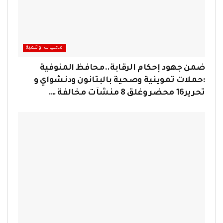
محليات وتنمية
ضمن جهود إحكام الرقابة..محافظ المنوفية
:حملات تموينية وصحية بالبتانون ودنشواي و
تحرير16 محضر وغلق 8 منشآت مخالفة ….