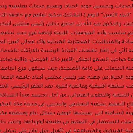
خدمات وتحسين جودة الحياة، وتقديم خدمات تعليمية وتدر
لد الأمين” اليوم ( الثلاثاء)، مذكرة تفاهم مع جامعة ال
، والدكتور عبد الله بن صادق دحلان رئيس مجلس أمناء جام
مناسب وأخذ الموافقات اللازمة لإقامة فرع جديد لجامعة ا
احة والمتطلبات المعمارية المبدئية.وأكد معالي أمين ا
اقية تأتي في إطار تطلعات القيادة الرشيدة بالارتقاء بالخ
 صاحب السمو الملكي الأمير خالد الفيصل، ونائبه صاحب 
لة الخدمات على كافة الأصعدة، حيث سيكون فرع الجامعة ا
ة الحياة.من جهته، عبر رئيس مجلس أمناء جامعة الأعمال و
قت سمعة اقليمية وعالمية كبيرة، بعد المقر الرئيسي المق
أمين للتنمية والتطوير العمراني، من أجل تجسيد مبدأ الشرا
التعليم بشقيه التعليمي والتدريبي في مدينة مكة المكرمة
 “UBT” جزء من النهضة التنموية الشاملة التي يعيشها الوطن بشكل عام 
 الاستثمار في التعليم في طليعة أولوياتها، وكانت حافزا
ية المبتكرة، والمساهمة في تأهيل جيل قادر على تحمل مس