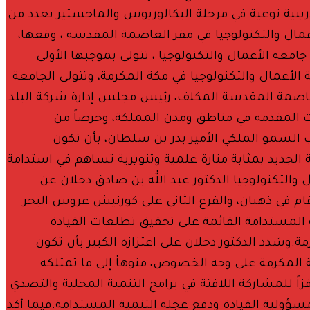
يبية نوعية في مرحلة البكالوريوس والماجستير بعدد من
أعمال والتكنولوجيا في مقر العاصمة المقدسة ، وقعها،
عة الأعمال والتكنولوجيا ، تتولى بموجبها الأولى
لأعمال والتكنولوجيا في مكة المكرمة، وتتولى الجامعة
لعاصمة المقدسة المكلف، رئيس مجلس إدارة شركة البلد
دمات المقدمة في مناطق ومدن المملكة، وحرصاً من
السمو الملكي الأمير بدر بن سلطان، بأن تكون
لجديد بمثابة منارة علمية وتنويرية تساهم في استدامة
التكنولوجيا الدكتور عبد الله بن صادق دحلان عن
ام في ذهبان، والفرع الثاني على كورنيش عروس البحر
كة المستدامة القائمة على تحقيق تطلعات القيادة
.وشدد الدكتور دحلان على اعتزازه الكبير بأن تكون
ومنطقة مكة المكرمة على وجه الخصوص، منوهاُ إلى ما تمتلكه
ً للمشاركة اللافتة في برامج التنمية المحلية والتصدي
ؤولية القيادة ودفع عجلة التنمية المستدامة.فيما أكد