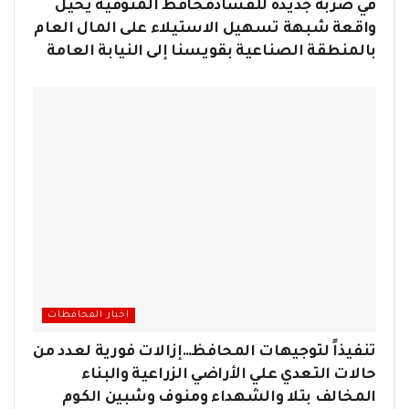
في ضربة جديدة للفسادمحافظ المنوفية يحيل
واقعة شبهة تسهيل الاستيلاء على المال العام
بالمنطقة الصناعية بقويسنا إلى النيابة العامة
اخبار المحافظات
تنفيذاً لتوجيهات المحافظ…إزالات فورية لعدد من
حالات التعدي علي الأراضي الزراعية والبناء
المخالف بتلا والشهداء ومنوف وشبين الكوم