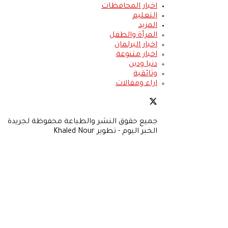
اخبار المحافظات
التعليم
المزيد
المرأة والطفل
اخبار البرلمان
اخبار متنوعة
دنيا ودين
وثائقية
اراء ومقالات
جميع حقوق النشر والطباعة محفوظة لجريدة
الخبر اليوم - تطوير Khaled Nour