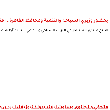
بحضور وزيري السياحة والتنمية ومحافظ القاهرة.. افتت
افتتح منتدي الاستثمار في التراث السياحي والثقافي، السيد "أوليفيه 
متحفي وانجانوى وساوث ايلاند بدولة نيوزيلاندا يردان و