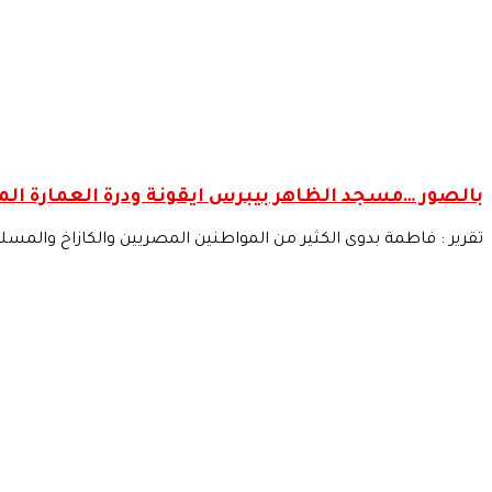
بالصور …مسجد الظاهر بيبرس ايقونة ودرة العمارة الم
تقرير : فاطمة بدوى الكثير من المواطنين المصريين والكازاخ والمسلمين