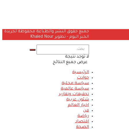
جميع حقوق النشر والطباعة محفوظة لجريدة
الخبر اليوم - تطوير Khaled Nour
لا توجد نتيجة
عرض جميع النتائج
الرئيسية
حوادث
سياسة محلية
سياسة عالمية
تحقيقات وتقارير
شئون عربية
اخبار العالم
فن
رياضة
اقتصاد
الصحة