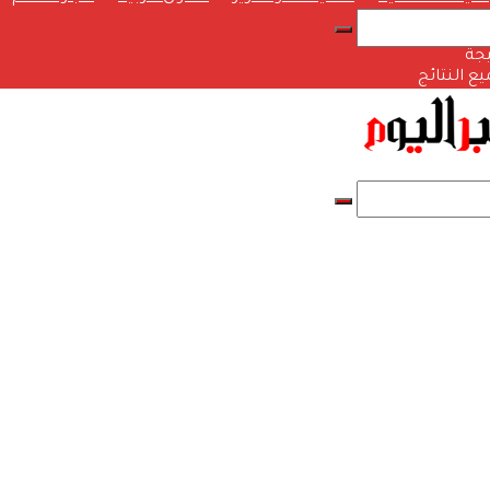
يجة
 النتائج